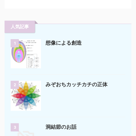
人気記事
想像による創造
1
みぞおちカッチカチの正体
2
洞結節のお話
3