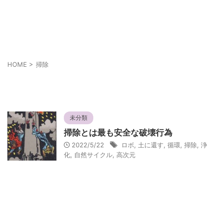
あなたの幸せは人とは違うかも知れない
それぞれの幸せ
HOME
>
掃除
掃除
未分類
掃除とは最も安全な破壊行為
2022/5/22
ロボ
,
土に還す
,
循環
,
掃除
,
浄
化
,
自然サイクル
,
高次元