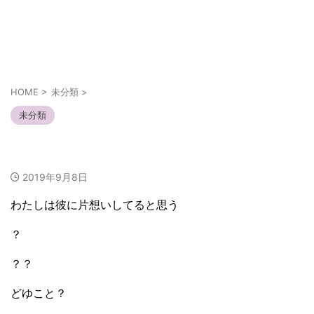
あなたの幸せは人とは違うかも知れない
それぞれの幸せ
HOME
>
未分類
>
未分類
恋って身勝手な片想い
2019年9月8日
わたしは彼に片想いしてると思う
？
？？
どゆこと？