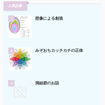
人気記事
想像による創造
1
みぞおちカッチカチの正体
2
洞結節のお話
3