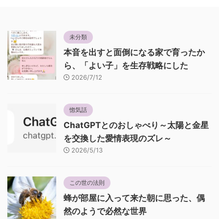
未分類
本音を出すと面倒になる家で育ったか
ら、「よい子」を生存戦略にした
2026/7/12
惚気話
ChatGPTとのおしゃべり～太陽と金星
を交換した愛情表現のズレ～
2026/5/13
この世の法則
蜂が部屋に入って来た朝に思った、偶
然のようで必然な世界