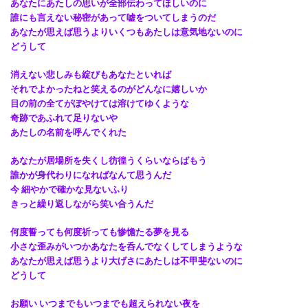
あなたにあたしの思いが全部伝わってほしいのに
誰にも言えない秘密があって嘘をついてしまうのだ
あなたが思えば思うよりいくつもあたしは意気地ないのに
どうして
消えない悲しみも綻びもあなたといれば
それでよかったねと笑えるのがどんなに嬉しいか
目の前の全てがぼやけては溶けてゆくような
奇跡であふれて足りないや
あたしの名前を呼んでくれた
あなたが居場所を失くし彷徨うくらいならばもう
誰かが身代わりになればなんて思うんだ
今 細やかで確かな見ないふり
きっと繰り返しながら笑い合うんだ
何度誓っても何度祈っても惨憺たる夢を見る
小さな歪みがいつかあなたを呑んでなくしてしまうような
あなたが思えば思うより大げさにあたしは不甲斐ないのに
どうして
お願い いつまでもいつまでも超えられない夜を