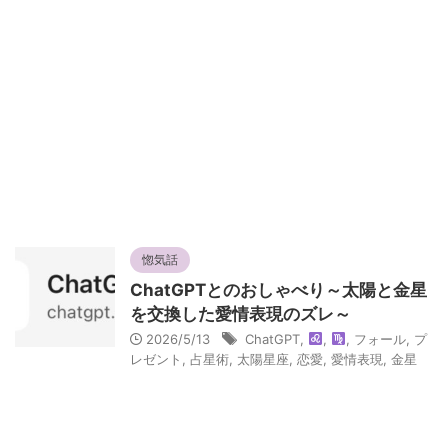
惚気話
ChatGPTとのおしゃべり～太陽と金星
を交換した愛情表現のズレ～
2026/5/13
ChatGPT
,
,
,
フォール
,
プ
レゼント
,
占星術
,
太陽星座
,
恋愛
,
愛情表現
,
金星