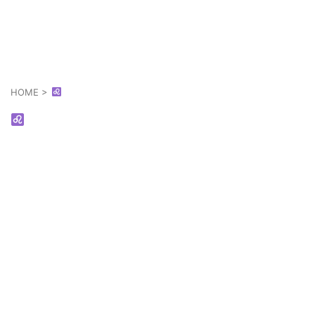
あなたの幸せは人とは違うかも知れない
それぞれの幸せ
HOME
>