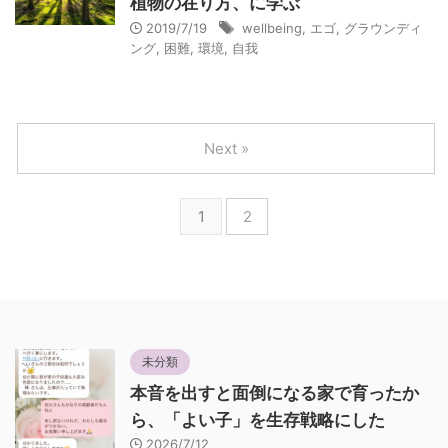
植物の在り方、に学ぶ
2019/7/19
wellbeing
,
エゴ
,
グラウンディ
ング
,
困難
,
環境
,
自我
Next »
1
2
未分類
本音を出すと面倒になる家で育ったか
ら、「よい子」を生存戦略にした
2026/7/12