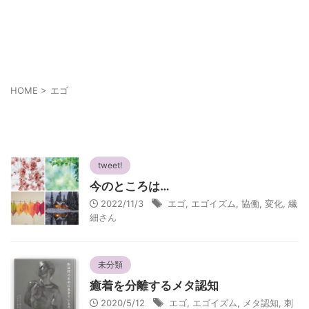
あなたの幸せは人とは違うかも知れない
それぞれの幸せ
HOME
>
エゴ
エゴ
tweet!
今のところは…
2022/11/3
エゴ
,
エゴイズム
,
協働
,
変化
,
繊
細さん
未分類
癒着を分離するメタ認知
2020/5/12
エゴ
,
エゴイズム
,
メタ認知
,
刺