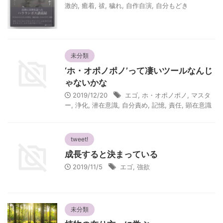
激的
,
癒着
,
祓
,
穢れ
,
自作自演
,
自分もどき
未分類
‘ホ・オポノポノ’って凄いツールなんじ
ゃないかな
2019/12/20
エゴ
,
ホ・オポノポノ
,
マスタ
ー
,
浄化
,
潜在意識
,
自分責め
,
記憶
,
責任
,
顕在意識
tweet!
成長すると決まっている
2019/11/5
エゴ
,
強欲
未分類