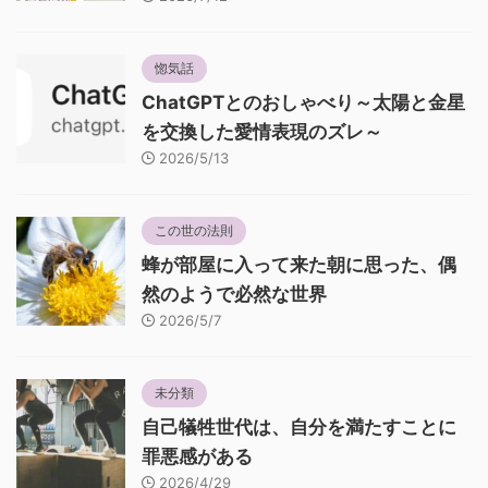
惚気話
ChatGPTとのおしゃべり～太陽と金星
を交換した愛情表現のズレ～
2026/5/13
この世の法則
蜂が部屋に入って来た朝に思った、偶
然のようで必然な世界
2026/5/7
未分類
自己犠牲世代は、自分を満たすことに
罪悪感がある
2026/4/29