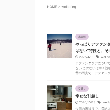
HOME
>
wellbeing
wellbeing
未分類
やっぱりアファンタ
ばない”特性と、そ
2026/4/13
wellbe
アファンタジアについて
ない このないは中々説
昔の写真で、アファンタジ
引越し
幸せな引越し
2020/10/28
wellb
今回の家移りで、収納ス