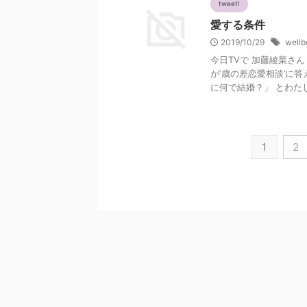
tweet!
愛する条件
2019/10/29
wellb
今日TVで 加藤綾菜さ
が‘歳の差恋愛相談’に
に何で結婚？」 とわたしの
1
2