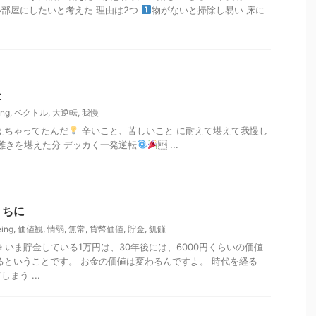
部屋にしたいと考えた 理由は2つ
物がないと掃除し易い 床に
た
ing
,
ベクトル
,
大逆転
,
我慢
えちゃってたんだ
辛いこと、苦しいこと に耐えて堪えて我慢し
え難きを堪えた分 デッカく一発逆転
 ...
うちに
eing
,
価値観
,
情弱
,
無常
,
貨幣価値
,
貯金
,
飢饉
粋 いま貯金している1万円は、30年後には、6000円くらいの価値
るということです。 お金の価値は変わるんですよ。 時代を経る
まう ...