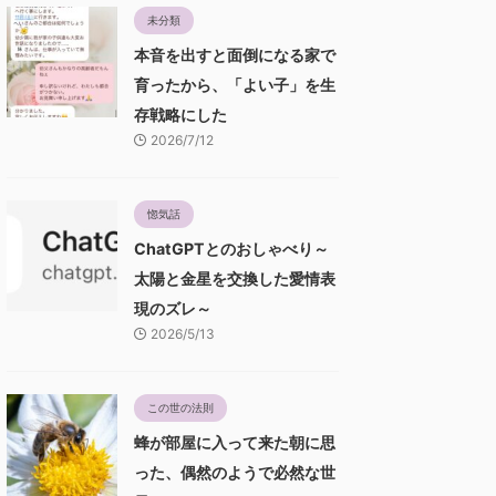
未分類
本音を出すと面倒になる家で
育ったから、「よい子」を生
存戦略にした
2026/7/12
惚気話
ChatGPTとのおしゃべり～
太陽と金星を交換した愛情表
現のズレ～
2026/5/13
この世の法則
蜂が部屋に入って来た朝に思
った、偶然のようで必然な世