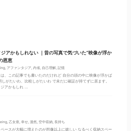
ジアかもしれない ｜昔の写真で気づいた“映像が浮か
の恩恵
ing
,
アファンタジア
,
内省
,
自己理解
,
記憶
は、この記事でも書いたのだけれど 自分の頭の中に映像が浮かば
明しがたいわ、比較しがたいわ で未だに確証が持てずに居ます。
アかもしれ ...
eing
,
乙女座
,
幸せ
,
漫然
,
空中収納
,
長持ち
ペースが大幅に増えたのが想像以上に嬉しい なるべく収納スペー