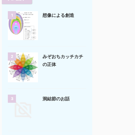
想像による創造
1
みぞおちカッチカチ
2
の正体
洞結節のお話
3