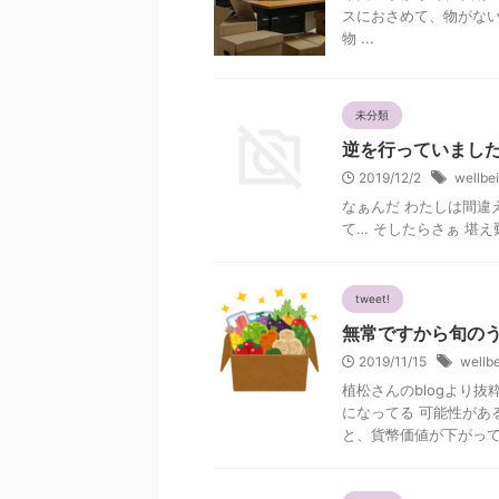
スにおさめて、物がない
物 ...
未分類
逆を行っていまし
2019/12/2
wellbe
なぁんだ わたしは間違
て… そしたらさぁ 堪
tweet!
無常ですから旬の
2019/11/15
wellb
植松さんのblogより抜
になってる 可能性があ
と、貨幣価値が下がってし