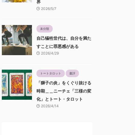
界
2026/5/7
未分類
自己犠牲世代は、自分を満た
すことに罪悪感がある
2026/4/29
トートタロット
書評
「獅子の炎」をくぐり抜ける
時期＿＿ニーチェ「三様の変
化」とトート・タロット
2026/4/14