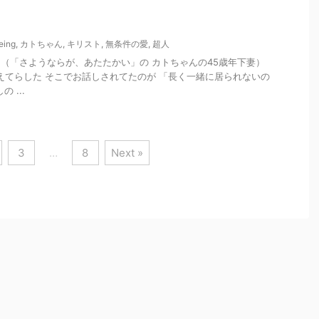
eing
,
カトちゃん
,
キリスト
,
無条件の愛
,
超人
ん （「さようならが、あたたかい」の カトちゃんの45歳年下妻）
答えてらした そこでお話しされてたのが 「長く一緒に居られないの
 ...
3
…
8
Next »