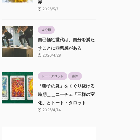
界
2026/5/7
未分類
自己犠牲世代は、自分を満た
すことに罪悪感がある
2026/4/29
トートタロット
書評
「獅子の炎」をくぐり抜ける
時期＿＿ニーチェ「三様の変
化」とトート・タロット
2026/4/14