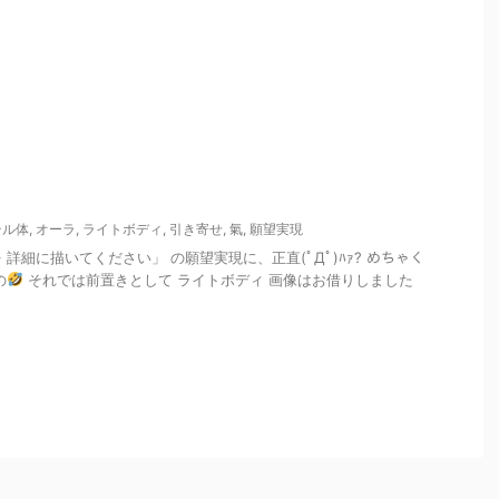
テル体
,
オーラ
,
ライトボディ
,
引き寄せ
,
氣
,
願望実現
詳細に描いてください」 の願望実現に、正直(ﾟДﾟ)ﾊｧ? めちゃく
の
それでは前置きとして ライトボディ 画像はお借りしました