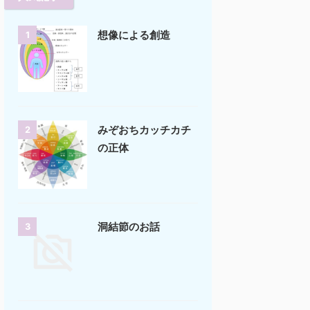
想像による創造
1
みぞおちカッチカチ
2
の正体
洞結節のお話
3