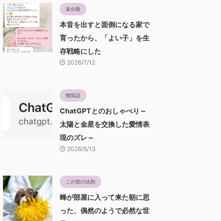
未分類
本音を出すと面倒になる家で
育ったから、「よい子」を生
存戦略にした
2026/7/12
惚気話
ChatGPTとのおしゃべり～
太陽と金星を交換した愛情表
現のズレ～
2026/5/13
この世の法則
蜂が部屋に入って来た朝に思
った、偶然のようで必然な世