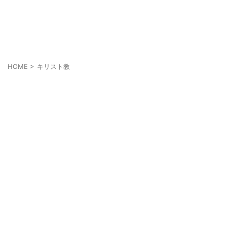
あなたの幸せは人とは違うかも知れない
それぞれの幸せ
HOME
>
キリスト教
キリスト教