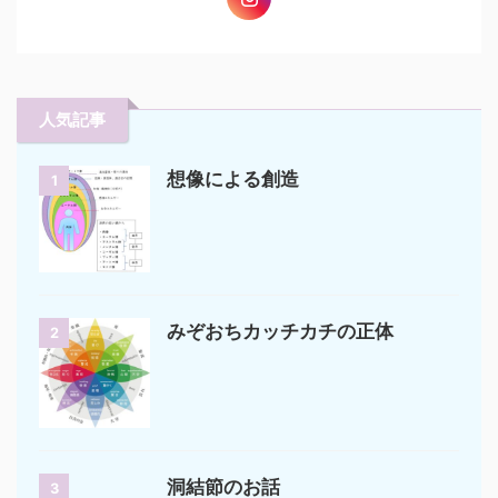
人気記事
想像による創造
1
みぞおちカッチカチの正体
2
洞結節のお話
3