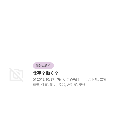
微妙に違う
仕事？働く？
2019/10/27
いじめ教師
,
キリスト教
,
二宮
尊徳
,
仕事
,
働く
,
原罪
,
思想家
,
懲役