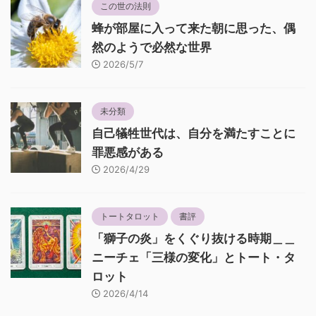
この世の法則
蜂が部屋に入って来た朝に思った、偶
然のようで必然な世界
2026/5/7
未分類
自己犠牲世代は、自分を満たすことに
罪悪感がある
2026/4/29
トートタロット
書評
「獅子の炎」をくぐり抜ける時期＿＿
ニーチェ「三様の変化」とトート・タ
ロット
2026/4/14