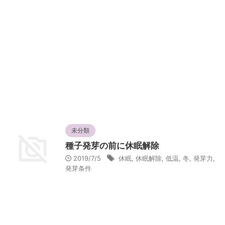
未分類
種子発芽の前に休眠解除
2019/7/5
休眠
,
休眠解除
,
低温
,
冬
,
発芽力
,
発芽条件