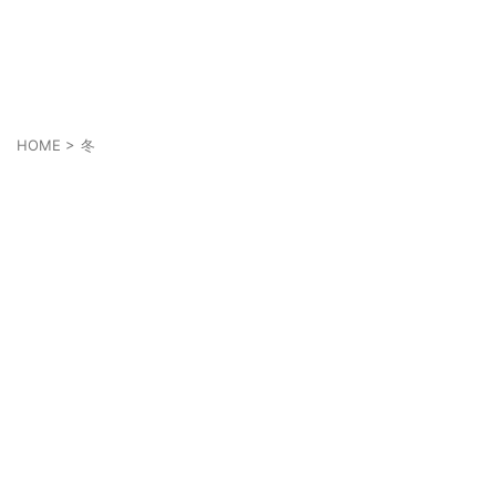
あなたの幸せは人とは違うかも知れない
それぞれの幸せ
HOME
>
冬
冬