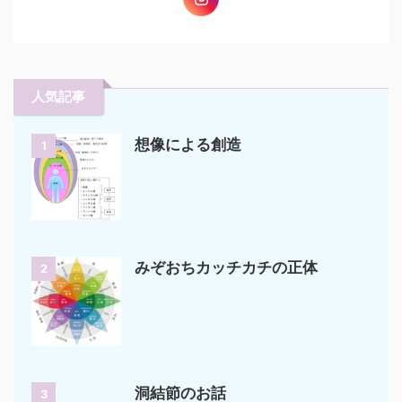
人気記事
想像による創造
1
みぞおちカッチカチの正体
2
洞結節のお話
3