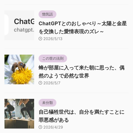
惚気話
ChatGPTとのおしゃべり～太陽と金星
を交換した愛情表現のズレ～
2026/5/13
この世の法則
蜂が部屋に入って来た朝に思った、偶
然のようで必然な世界
2026/5/7
未分類
自己犠牲世代は、自分を満たすことに
罪悪感がある
2026/4/29