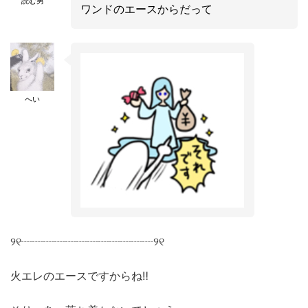
読む男
ワンドのエースからだって
へい
୨୧┈┈┈┈┈┈┈┈┈┈┈┈୨୧
火エレのエースですからね‼︎