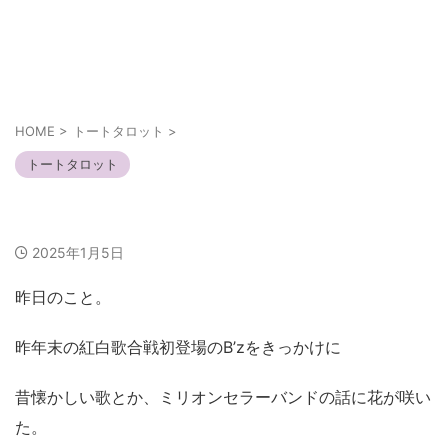
あなたの幸せは人とは違うかも知れない
それぞれの幸せ
HOME
>
トートタロット
>
トートタロット
名は体を表す
2025年1月5日
昨日のこと。
昨年末の紅白歌合戦初登場のB’zをきっかけに
昔懐かしい歌とか、ミリオンセラーバンドの話に花が咲い
た。