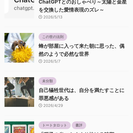
ChatGPTとのおしゃべり～太陽と金星
を交換した愛情表現のズレ～
2026/5/13
この世の法則
蜂が部屋に入って来た朝に思った、偶
然のようで必然な世界
2026/5/7
未分類
自己犠牲世代は、自分を満たすことに
罪悪感がある
2026/4/29
トートタロット
書評