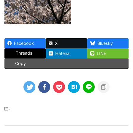
Facebook
X
Bluesky
Threads
Hatena
LINE
Copy
-