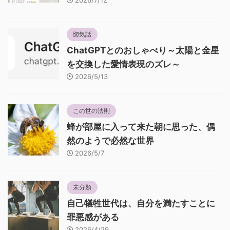
2026/7/12
惚気話
ChatGPTとのおしゃべり～太陽と金星
を交換した愛情表現のズレ～
2026/5/13
この世の法則
蜂が部屋に入って来た朝に思った、偶
然のようで必然な世界
2026/5/7
未分類
自己犠牲世代は、自分を満たすことに
罪悪感がある
2026/4/29