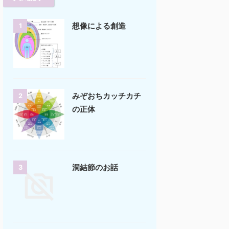
想像による創造
1
みぞおちカッチカチ
2
の正体
洞結節のお話
3