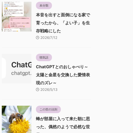
未分類
本音を出すと面倒になる家で
育ったから、「よい子」を生
存戦略にした
2026/7/12
惚気話
ChatGPTとのおしゃべり～
太陽と金星を交換した愛情表
現のズレ～
2026/5/13
この世の法則
蜂が部屋に入って来た朝に思
った、偶然のようで必然な世