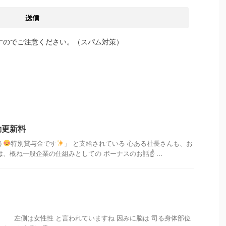
すのでご注意ください。（スパム対策）
動更新料
う
特別賞与金です
」 と支給されている 心ある社長さんも、お
、概ね一般企業の仕組みとしての ボーナスのお話☝ ...
左側は女性性 と言われていますね 因みに脳は 司る身体部位