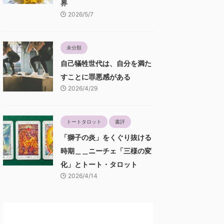
界
2026/5/7
未分類
自己犠牲世代は、自分を満た
すことに罪悪感がある
2026/4/29
トートタロット
書評
「獅子の炎」をくぐり抜ける
時期＿＿ニーチェ「三様の変
化」とトート・タロット
2026/4/14