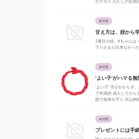
がクロス わたしの右側の
未分類
甘え方は、姪から
2番目の姪、Kちゃんは
下りがまだ出来なかった
未分類
‘よい子’がハマる
‘よい子’ 手がかから
で常識的 成人してから
順で規律を守り 沢山納税す
未分類
プレゼントには手
彼へのクリスマスプレ