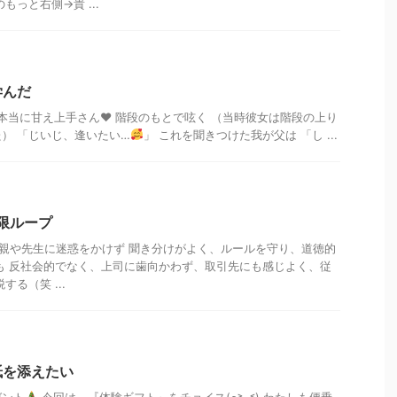
もっと右側→貴 ...
学んだ
 本当に甘え上手さん❤︎ 階段のもとで呟く （当時彼女は階段の上り
） 「じいじ、逢いたい…
」 これを聞きつけた我が父は 「し ...
無限ループ
ず、親や先生に迷惑をかけず 聞き分けがよく、ルールを守り、道徳的
も 反社会的でなく、上司に歯向かわず、取引先にも感じよく、従
る（笑 ...
紙を添えたい
ゼント
今回は、『体験ギフト』をチョイス(๑˃̵ᴗ˂̵) わたしも便乗