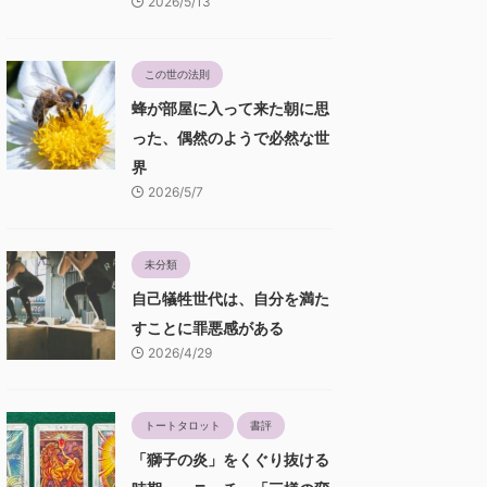
2026/5/13
この世の法則
蜂が部屋に入って来た朝に思
った、偶然のようで必然な世
界
2026/5/7
未分類
自己犠牲世代は、自分を満た
すことに罪悪感がある
2026/4/29
トートタロット
書評
「獅子の炎」をくぐり抜ける