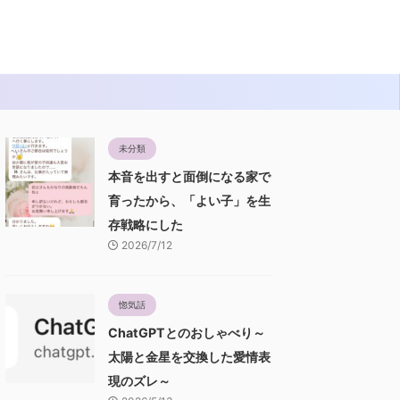
未分類
本音を出すと面倒になる家で
育ったから、「よい子」を生
存戦略にした
2026/7/12
惚気話
ChatGPTとのおしゃべり～
太陽と金星を交換した愛情表
現のズレ～