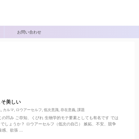
お問い合わせ
こそ美しい
れ
,
カルマ
,
ロウアーセルフ
,
低次意識
,
存在意義
,
課題
この凹み ご存知、くびれ 生物学的モテ要素としても有名です では
でしょうか？ ロウアーセルフ（低次の自己） 嫉妬、不安、競争
、欲張 ...