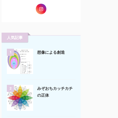
人気記事
想像による創造
1
みぞおちカッチカチ
2
の正体