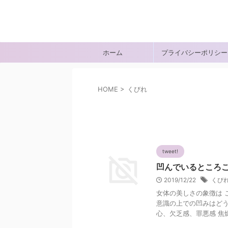
あなたの幸せは人とは違うかも知れない
それぞれの幸せ
ホーム
プライバシーポリシー
HOME
>
くびれ
くびれ
tweet!
凹んでいるところ
2019/12/22
くび
女体の美しさの象徴は 
意識の上での凹みはどう
心、欠乏感、罪悪感 焦燥感