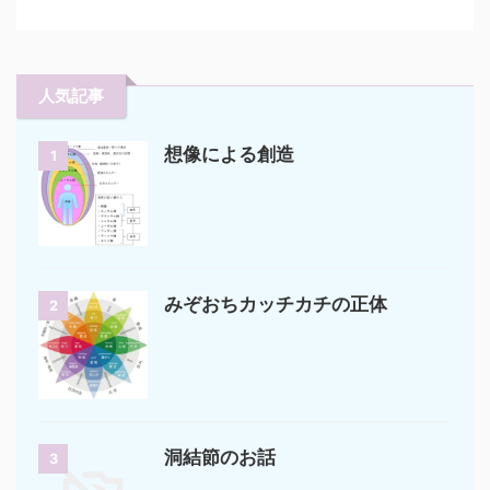
人気記事
想像による創造
1
みぞおちカッチカチの正体
2
洞結節のお話
3