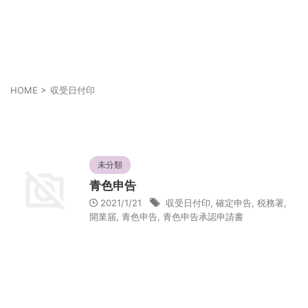
あなたの幸せは人とは違うかも知れない
それぞれの幸せ
HOME
>
収受日付印
収受日付印
未分類
青色申告
2021/1/21
収受日付印
,
確定申告
,
税務署
,
開業届
,
青色申告
,
青色申告承認申請書