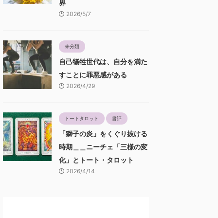
界
2026/5/7
未分類
自己犠牲世代は、自分を満た
すことに罪悪感がある
2026/4/29
トートタロット
書評
「獅子の炎」をくぐり抜ける
時期＿＿ニーチェ「三様の変
化」とトート・タロット
2026/4/14