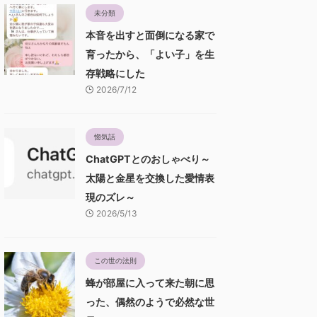
未分類
本音を出すと面倒になる家で
育ったから、「よい子」を生
存戦略にした
2026/7/12
惚気話
ChatGPTとのおしゃべり～
太陽と金星を交換した愛情表
現のズレ～
2026/5/13
この世の法則
蜂が部屋に入って来た朝に思
った、偶然のようで必然な世