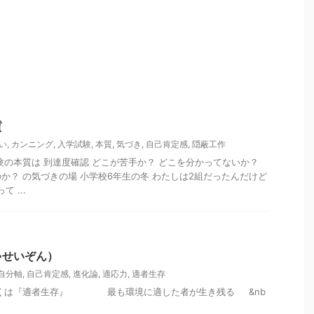
質
い
,
カンニング
,
入学試験
,
本質
,
気づき
,
自己肯定感
,
隠蔽工作
験の本質は 到達度確認 どこが苦手か？ どこを分かってないか？
か？ の気づきの場 小学校6年生の冬 わたしは2組だったんだけど
 ...
ゃせいぞん）
自分軸
,
自己肯定感
,
進化論
,
適応力
,
適者生存
古くは『適者生存』 最も環境に適した者が生き残る &nb