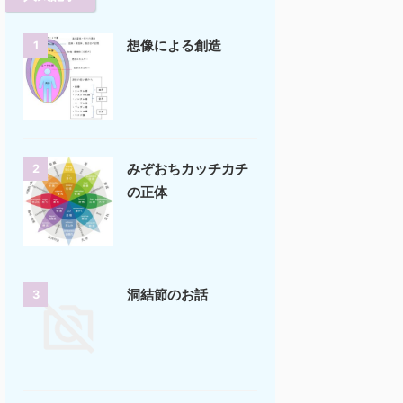
想像による創造
1
みぞおちカッチカチ
2
の正体
洞結節のお話
3