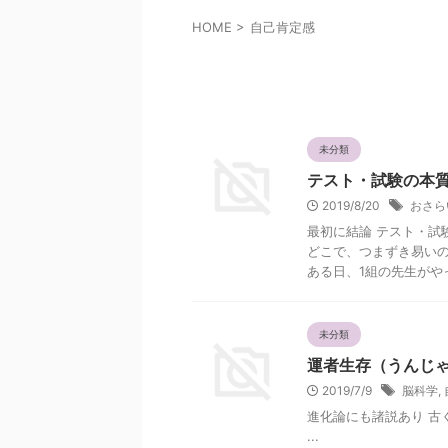
HOME
>
自己肯定感
自己肯定感
未分類
テスト・試験の本
2019/8/20
おさら
最初に結論 テスト・試
どこで、つまずき易いの
ある日、1組の先生がやって
未分類
運者生存（うんじ
2019/7/9
脳科学
,
進化論にも諸説あり 
...