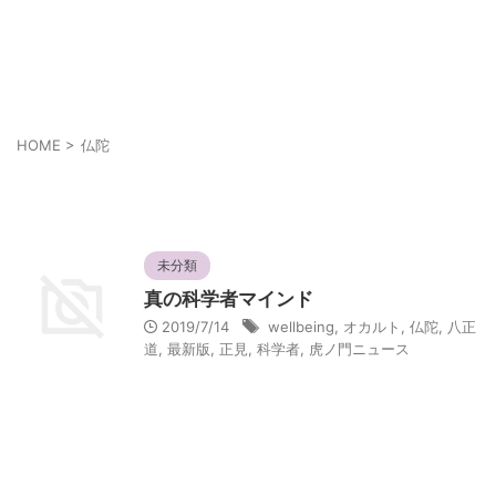
あなたの幸せは人とは違うかも知れない
それぞれの幸せ
HOME
>
仏陀
仏陀
未分類
真の科学者マインド
2019/7/14
wellbeing
,
オカルト
,
仏陀
,
八正
道
,
最新版
,
正見
,
科学者
,
虎ノ門ニュース