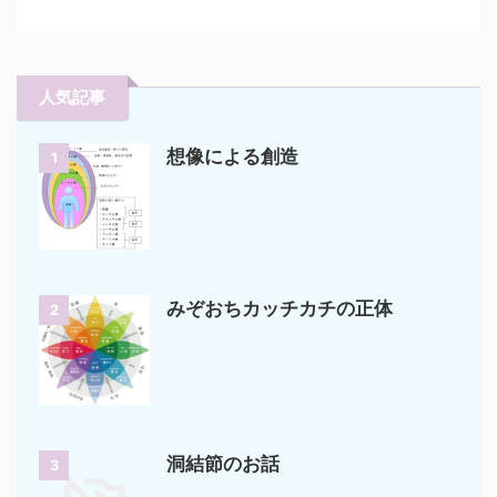
人気記事
想像による創造
1
みぞおちカッチカチの正体
2
洞結節のお話
3