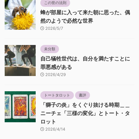
この世の法則
蜂が部屋に入って来た朝に思った、偶
然のようで必然な世界
2026/5/7
未分類
自己犠牲世代は、自分を満たすことに
罪悪感がある
2026/4/29
トートタロット
書評
「獅子の炎」をくぐり抜ける時期＿＿
ニーチェ「三様の変化」とトート・タ
ロット
2026/4/14