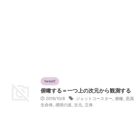
tweet!
俯瞰する＝一つ上の次元から観測する
2019/10/8
ジェットコースター
,
俯瞰
,
意識
生命体
,
感情の波
,
次元
,
立体