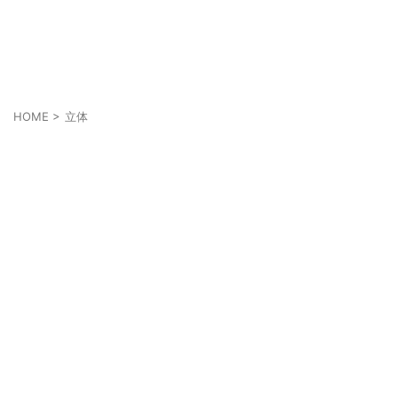
あなたの幸せは人とは違うかも知れない
それぞれの幸せ
HOME
>
立体
立体