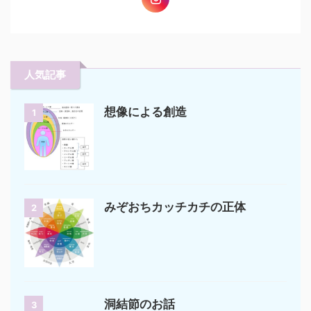
人気記事
想像による創造
1
みぞおちカッチカチの正体
2
洞結節のお話
3