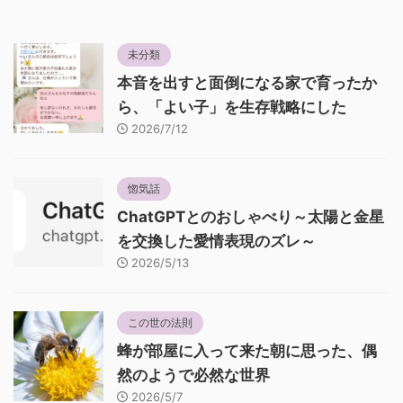
未分類
本音を出すと面倒になる家で育ったか
ら、「よい子」を生存戦略にした
2026/7/12
惚気話
ChatGPTとのおしゃべり～太陽と金星
を交換した愛情表現のズレ～
2026/5/13
この世の法則
蜂が部屋に入って来た朝に思った、偶
然のようで必然な世界
2026/5/7