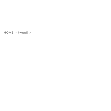
あなたの幸せは人とは違うかも知れない
それぞれの幸せ
HOME
>
tweet!
>