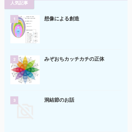
人気記事
想像による創造
1
みぞおちカッチカチの正体
2
洞結節のお話
3