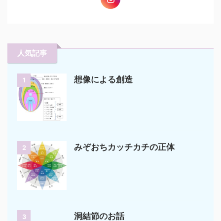
人気記事
想像による創造
1
みぞおちカッチカチの正体
2
洞結節のお話
3