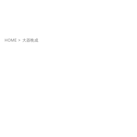
あなたの幸せは人とは違うかも知れない
それぞれの幸せ
HOME
>
大器晩成
大器晩成